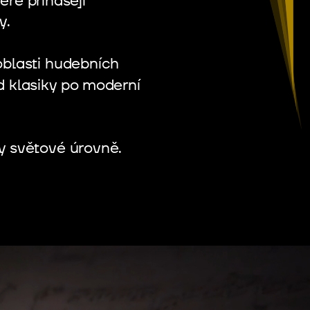
ré přinášejí
y.
oblasti hudebních
d klasiky po moderní
y světové úrovně.