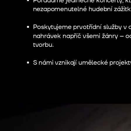
Pořádáme jedinečné koncerty, kte
nezapomenutelné hudební zážitk
Poskytujeme prvotřídní služby v 
nahrávek napříč všemi žánry – o
tvorbu.
S námi vznikají umělecké projekt